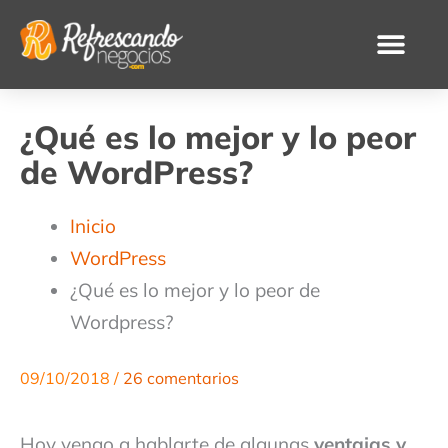
Ir
al
contenido
¿Qué es lo mejor y lo peor
de WordPress?
Inicio
WordPress
¿Qué es lo mejor y lo peor de
Wordpress?
09/10/2018
/
26 comentarios
Hoy vengo a hablarte de algunas
ventajas y