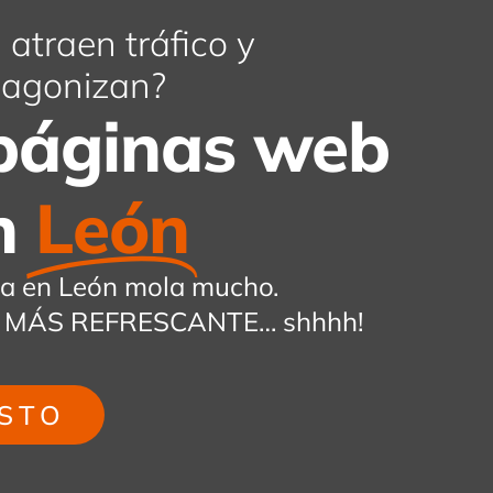
atraen tráfico y
s agonizan?
páginas web
n
León
va en León mola mucho.
 ¡ES MÁS REFRESCANTE… shhhh!
STO