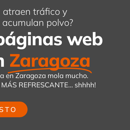
atraen tráfico y
as acumulan polvo?
páginas web
n
Zaragoza
va en Zaragoza mola mucho.
 ¡ES MÁS REFRESCANTE… shhhh!
STO