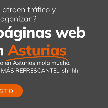
atraen tráfico y
s agonizan?
páginas web
n
Asturias
va en Asturias mola mucho.
 ¡ES MÁS REFRESCANTE… shhhh!
STO