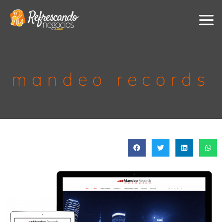
Ir
al
contenido
mandeo records​