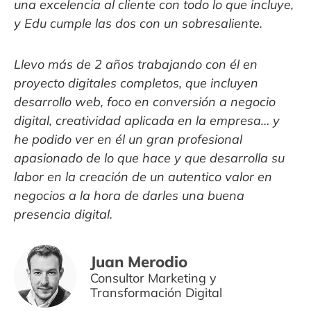
una excelencia al cliente con todo lo que incluye,
q
y Edu cumple las dos con un sobresaliente.
n
A
o
Llevo más de 2 años trabajando con él en
e
proyecto digitales completos, que incluyen
e
desarrollo web, foco en conversión a negocio
s
digital, creatividad aplicada en la empresa… y
v
,
he podido ver en él un gran profesional
c
u
apasionado de lo que hace y que desarrolla su
labor en la creación de un autentico valor en
S
negocios a la hora de darles una buena
y
presencia digital.
t
a
i
s
Juan Merodio
Consultor Marketing y
Transformación Digital