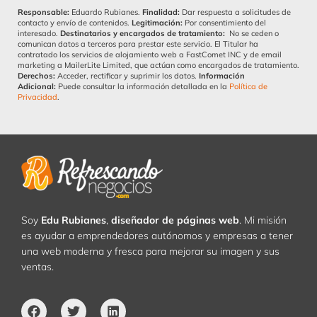
la
Responsable:
Eduardo Rubianes.
Finalidad:
Dar respuesta a solicitudes de
Política
contacto y envío de contenidos.
Legitimación:
Por consentimiento del
interesado.
Destinatarios y encargados de tratamiento:
No se ceden o
comunican datos a terceros para prestar este servicio. El Titular ha
de
contratado los servicios de alojamiento web a FastComet INC y de email
marketing a MailerLite Limited, que actúan como encargados de tratamiento.
Privacidad
Derechos:
Acceder, rectificar y suprimir los datos.
Información
Adicional:
Puede consultar la información detallada en la
Política de
Privacidad
.
Soy
Edu Rubianes
,
diseñador de páginas web
. Mi misión
es ayudar a emprendedores autónomos y empresas a tener
una web moderna y fresca para mejorar su imagen y sus
ventas.
Facebook
Twitter
Linkedin