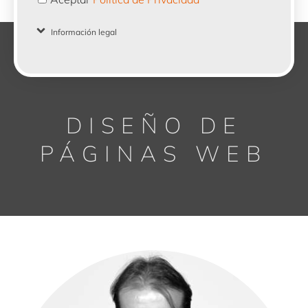
la
Información legal
Política
de
Privacidad
DISEÑO DE
PÁGINAS WEB