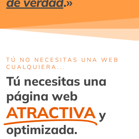
de verdad
.»
TÚ NO NECESITAS UNA WEB
CUALQUIERA...
Tú necesitas una
página web
ATRACTIVA
y
optimizada.