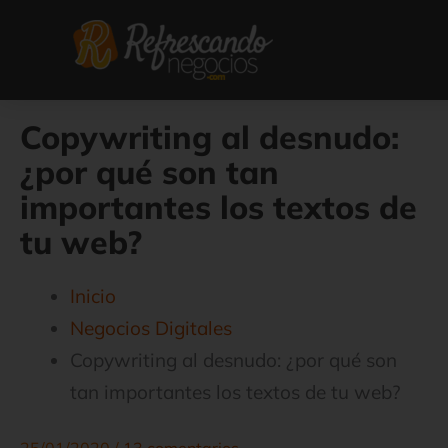
Ir
al
contenido
Copywriting al desnudo:
¿por qué son tan
importantes los textos de
tu web?
Inicio
Negocios Digitales
Copywriting al desnudo: ¿por qué son
tan importantes los textos de tu web?
25/01/2020
/
13 comentarios