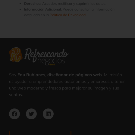
Derechos:
Acceder, rectificar y suprimir los datos.
Información Adicional:
Puede consultar la información
detallada en la
Política de Privacidad
.
Soy
Edu Rubianes
,
diseñador de páginas web
. Mi misión
es ayudar a emprendedores autónomos y empresas a tener
una web moderna y fresca para mejorar su imagen y sus
ventas.
Facebook
Twitter
Linkedin