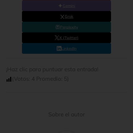
Gemini
Grok
Perplexity
X (Twitter)
LinkedIn
¡Haz clic para puntuar esta entrada!
(Votos:
4
Promedio:
5
)
Sobre el autor