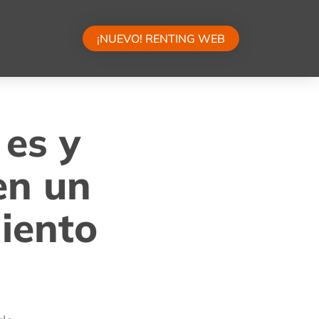
¡NUEVO! RENTING WEB
 es y
en un
iento