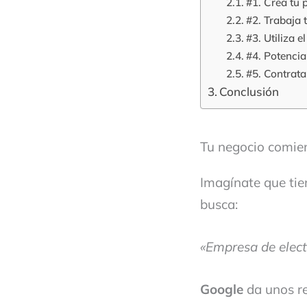
#1. Crea tu
#2. Trabaja 
#3. Utiliza 
#4. Potencia
#5. Contrat
Conclusión
Tu negocio comie
Imagínate que tie
busca:
«Empresa de elect
Google
da unos re