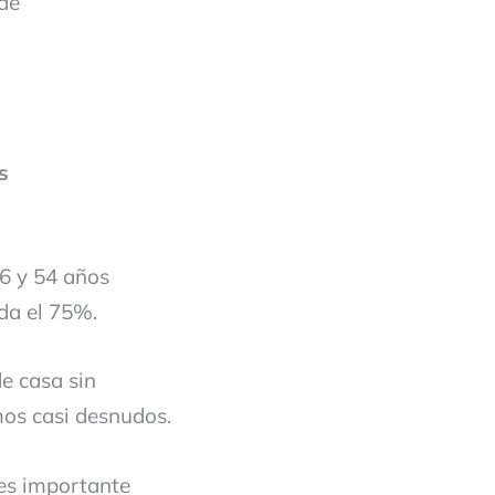
 de
s
16 y 54 años
nda el 75%.
e casa sin
mos casi desnudos.
 es importante