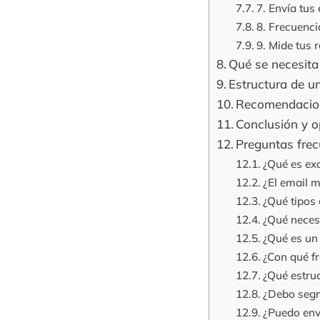
7. Envía tus
8. Frecuenci
9. Mide tus 
Qué se necesit
Estructura de u
Recomendacion
Conclusión y o
Preguntas fre
¿Qué es ex
¿El email 
¿Qué tipos 
¿Qué neces
¿Qué es un
¿Con qué fr
¿Qué estru
¿Debo segm
¿Puedo env