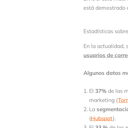
está demostrado 
Estadísticas sobr
En la actualidad,
usuarios de corre
Algunos datos má
El
37%
de las 
marketing (
Tor
La
segmentaci
(
Hubspot
).
El
33 %
de los e