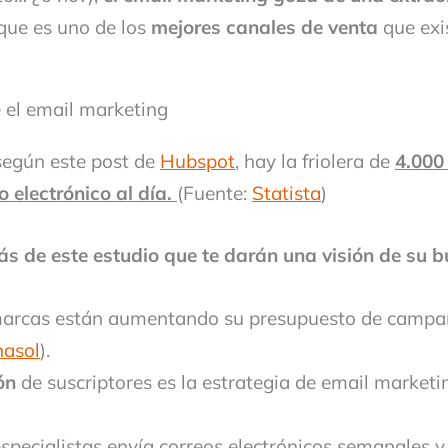
que es uno de los
mejores canales de venta
que exi
e el email marketing
 según este post de
Hubspot
, hay la friolera de
4.000
o electrónico al día.
(Fuente:
Statista
)
s de este estudio que te darán una visión de su b
marcas están aumentando su presupuesto de campa
nasol
).
ón
de suscriptores es la estrategia de email marketi
specialistas envía correos electrónicos semanales y