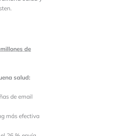
sten.
 millones de
uena salud:
ñas de email
ng más efectiva
 el 26 % envía