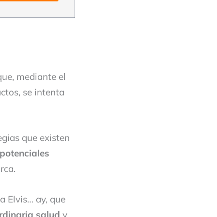
que, mediante el
ctos, se intenta
egias que existen
(potenciales
rca.
 Elvis… ay, que
rdinaria salud
y