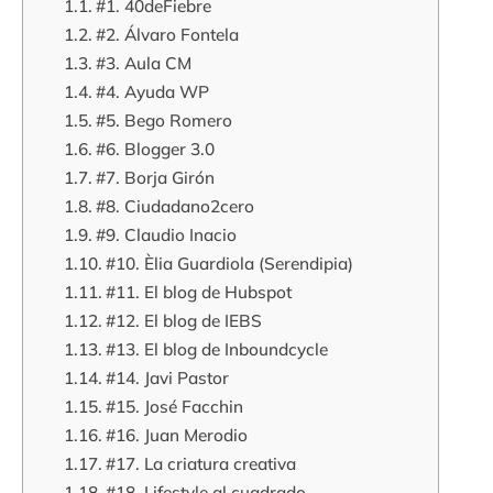
#1. 40deFiebre
#2. Álvaro Fontela
#3. Aula CM
#4. Ayuda WP
#5. Bego Romero
#6. Blogger 3.0
#7. Borja Girón
#8. Ciudadano2cero
#9. Claudio Inacio
#10. Èlia Guardiola (Serendipia)
#11. El blog de Hubspot
#12. El blog de IEBS
#13. El blog de Inboundcycle
#14. Javi Pastor
#15. José Facchin
#16. Juan Merodio
#17. La criatura creativa
#18. Lifestyle al cuadrado